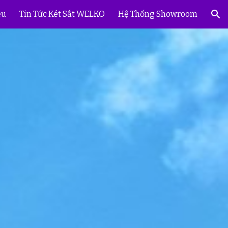
ệu
Tin Tức Két Sắt WELKO
Hệ Thống Showroom
ion