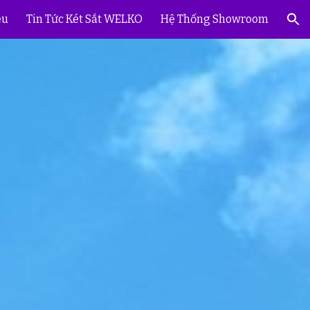
ệu
Tin Tức Két Sắt WELKO
Hệ Thống Showroom
ion