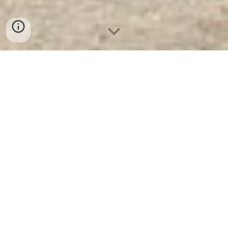
Kệ Sắt BEMC-GS4B - Nơi
Cung Cấp Uy Tín Và Chất
Lượng Số 1 Tại VN
Kệ Sắt BEMC-GS4B
. Tủ Hồ Sơ + Tủ Thư
Viện Di Động, Tủ Quần Áo, Tủ Lắp Ghép, Tủ
Hồ Sơ Văn Phòng, Tủ LOCKER, Tủ Sắt, Giá
Sắt, Tủ Hồ Sơ. Tủ Hồ Sơ BEMC An Phát là
sản phẩm có độ an toàn, bảo mật cao và
bền bỉ theo thời gian. Ưu Đãi Khủng khi mua