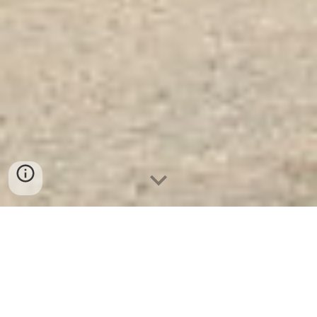
Hộc Bàn Làm Việc BEMC -
HS2D - Nơi Cung Cấp Uy Tín
Và Chất Lượng Số 1 Tại VN