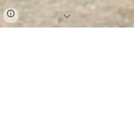
Giường Tầng Cao Cấp
BEMC-1810 - Nhà Máy Sản
Xuất Giường Sắt Số 1 Tại
Việt Nam
Giường Tầng Cao Cấp BEMC-1810
-
Nhà
Máy
Steel Locker Cabinet
Sản Xuất Giường
Sắt
Foldable Cabinet
Số 1 Tại Việt Nam
Safety
Steel Cabinet
. Cam Kết 100%
Steel Shelf
Giá
Gốc
Home Steel Cabinet
, Giá Cực SOCK
Home
Clothes Cabinet
+ Chúng Tôi Chỉ Bán
Home
Shoes Cabinet
Với Giá Gốc
Super Market
Tại