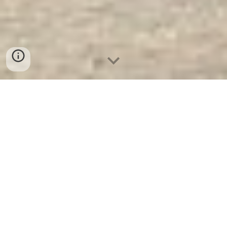
Cửa Chống Cháy BEMC FS 900.
Công Ty Sản Xuất Và Phân Phối
Cửa Sắt Chống Cháy Hàng Đầu
Thế Giới
Cửa Chống Cháy BEMC FS 900
- Cửa
Chống Cháy BEMC là Thương Hiệu Uy Tín