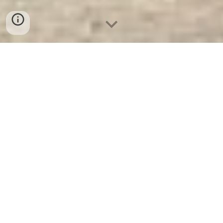
Cửa Chống Cháy BEMC FG 1200.
Công Ty Sản Xuất Và Phân Phối
Cửa Sắt Chống Cháy Hàng Đầu
Thế Giới
Cửa Chống Cháy BEMC FG 1200
- Cửa
Chống Cháy BEMC là Thương Hiệu Uy Tín
Hơn 30 Năm Kinh Nghiệm. Công ty luôn đặt
chữ tín lên hàng đầu. Nhà Máy Sản Xuất