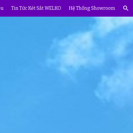
ệu
Tin Tức Két Sắt WELKO
Hệ Thống Showroom
ion