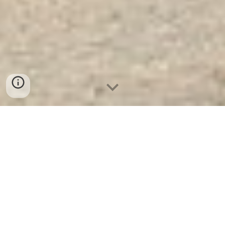
Công Ty Xuất Khẩu Két Sắt WELKO
US62 KEY Black. Công Ty Sản Xuất
Và Phân Phối Két Sắt Hàng Đầu
Thế Giới