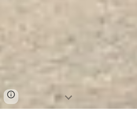
Công Ty Xuất Khẩu Két Sắt WELKO
US1080 DK Red. Công Ty Sản Xuất