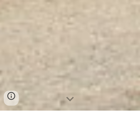
Xe Tiêm Y Tế 3 Tầng XDI-02-
06 - Nhà Máy Sản Xuất Tủ Y