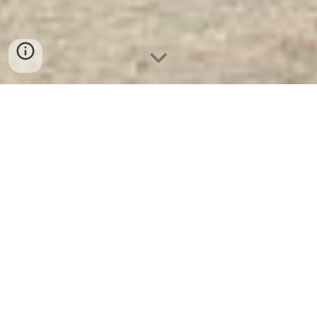
Bàn Hội Trường Gỗ Tự Nhiên
12DH4V - Nhà Máy Sản Xuất
Bàn Hội Trường Số 1 Tại Việt
Nam
Bàn Hội Trường Gỗ Tự Nhiên 12DH4V.
Nhà Máy Sản Xuất Bàn Hội Trường
Wardrobe
Số 1 Tại Việt Nam
Key Hanger Cabinet
. Ưu
Đãi Khủng khi mua sắm bàn gỗ
Steel Desk
.
Cam Kết 100% Giá Gốc
Fireproof Filing
Cabinets
, Giá Cực SOCK + Chúng Tôi Chỉ